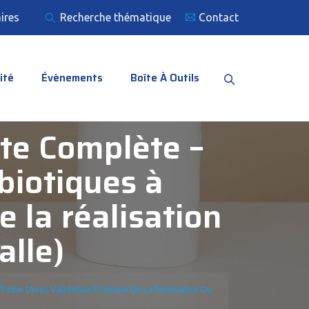
ires
Recherche thématique
Contact
ité
Évènements
Boîte À Outils
ite Complète –
ibiotiques à
e la réalisation
alle)
ficine (avec Validation Pratique De La Réalisation Du