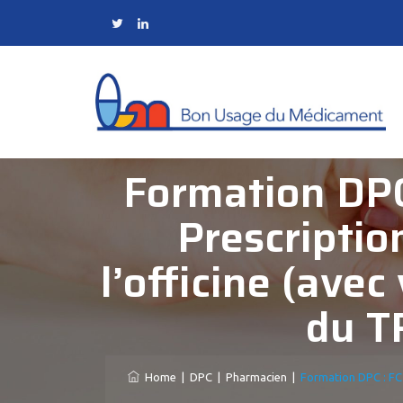
Formation DPC
Prescriptio
l’officine (avec
du TR
Home
|
DPC
|
Pharmacien
|
Formation DPC : FC 