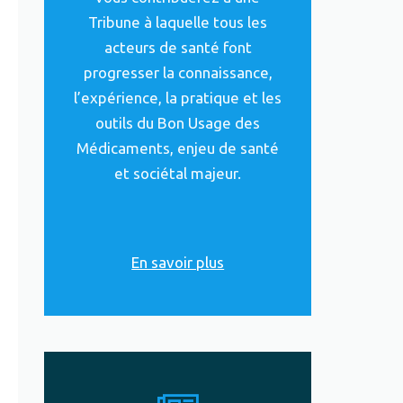
Tribune à laquelle tous les
acteurs de santé font
progresser la connaissance,
l’expérience, la pratique et les
outils du Bon Usage des
Médicaments, enjeu de santé
et sociétal majeur.
En savoir plus