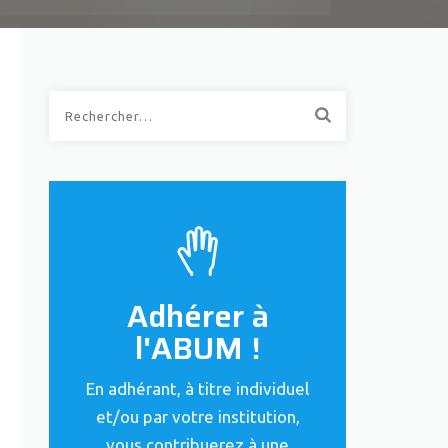
Rechercher :
Adhérer à
l'ABUM !
En adhérant, à titre individuel
et/ou par votre institution,
vous contribuerez à une