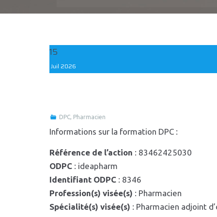
15
Juil
2026
DPC
,
Pharmacien
Informations sur la formation DPC :
Référence de l’action
: 83462425030
ODPC
: ideapharm
Identifiant ODPC
: 8346
Profession(s) visée(s)
: Pharmacien
Spécialité(s) visée(s)
: Pharmacien adjoint d’o