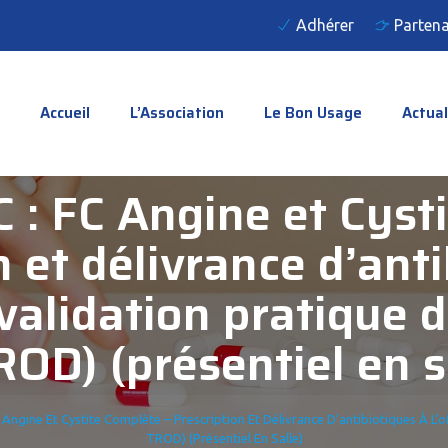
Adhérer
Partena
Accueil
L’Association
Le Bon Usage
Actual
 : FC Angine et Cyst
n et délivrance d’ant
 validation pratique d
OD) (présentiel en s
Angine Et Cystite Complète – Prescription Et Délivrance D’antibiotiques À L’of
TROD) (présentiel En Salle)