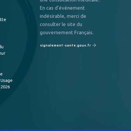
En cas d’événement
indésirable, merci de
utte
consulter le site du
gouvernement Français.
signalement-sante.gouv.fr
du
eur
de
n Usage
 2026