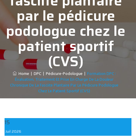
fasciite plantaire
par le pédicure
podologue chez le
patient sportif
(CVS)
Home
|
DPC
|
Pédicure-Podologue
|
Formation DPC :
Évaluation, Traitement Et Prise En Charge De La Douleur
Chronique De La Fasciite Plantaire Par Le Pédicure Podologue
Chez Le Patient Sportif (CVS)
15
Juil
2026