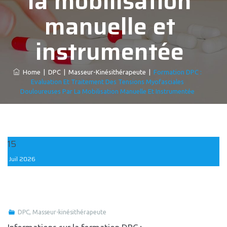
la mobilisation
manuelle et
instrumentée
Home
|
DPC
|
Masseur-Kinésithérapeute
|
Formation DPC :
Evaluation Et Traitement Des Tensions Myofasciales
Douloureuses Par La Mobilisation Manuelle Et Instrumentée
15
Juil
2026
DPC
,
Masseur-kinésithérapeute