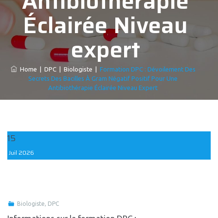
Antibiothérapie
Éclairée Niveau
expert
Home
|
DPC
|
Biologiste
|
Formation DPC : Dévoilement Des
Secrets Des Bacilles À Gram Négatif Positif Pour Une
Antibiothérapie Éclairée Niveau Expert
15
Juil
2026
Biologiste
,
DPC