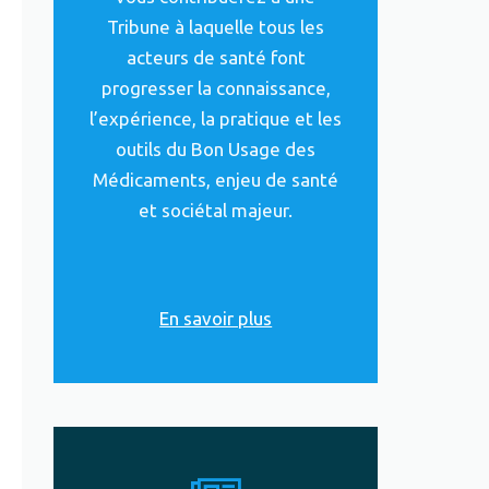
Tribune à laquelle tous les
acteurs de santé font
progresser la connaissance,
l’expérience, la pratique et les
outils du Bon Usage des
Médicaments, enjeu de santé
et sociétal majeur.
En savoir plus