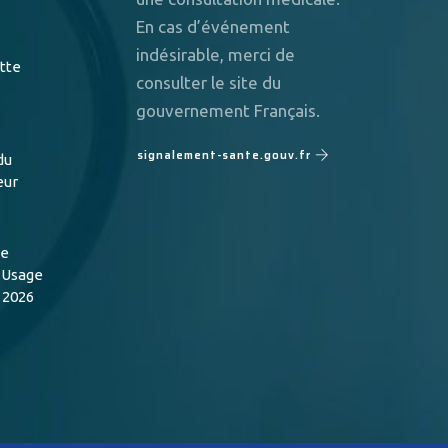
En cas d’événement
indésirable, merci de
utte
consulter le site du
gouvernement Français.
signalement-sante.gouv.fr
du
eur
de
n Usage
 2026