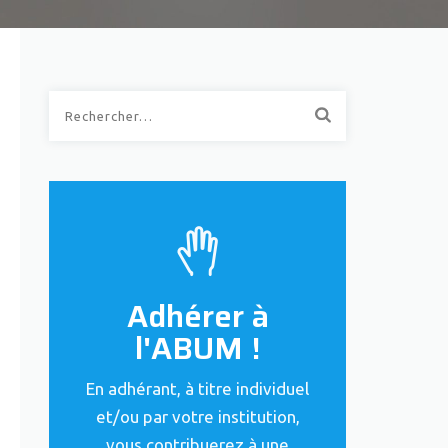
Rechercher :
Adhérer à
l'ABUM !
En adhérant, à titre individuel
et/ou par votre institution,
vous contribuerez à une