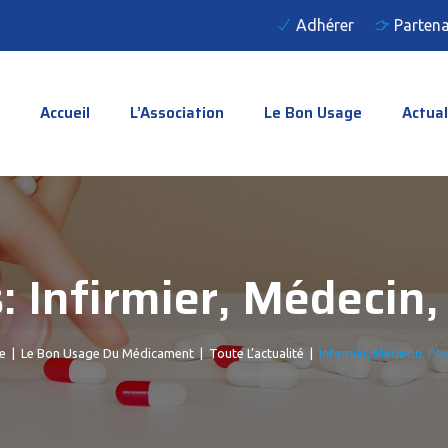
Adhérer
Partena
Accueil
L’Association
Le Bon Usage
Actual
s:
Infirmier, Médecin
e
|
Le Bon Usage Du Médicament
|
Toute L’actualité
|
Infirmier, Médecin, P