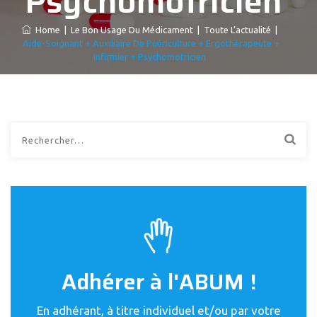
Psychomotricien
Home
|
Le Bon Usage Du Médicament
|
Toute L’actualité
|
Aide-Soignant + Auxiliaire De Puériculture + Ergothérapeute +
Infirmier + Psychomotricien
Rechercher :
Adhérer à l'ABUM !
En adhérant, à titre individuel et/ou par votre