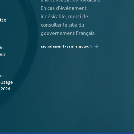
En cas d’événement
indésirable, merci de
utte
consulter le site du
gouvernement Français.
signalement-sante.gouv.fr
du
eur
de
n Usage
 2026