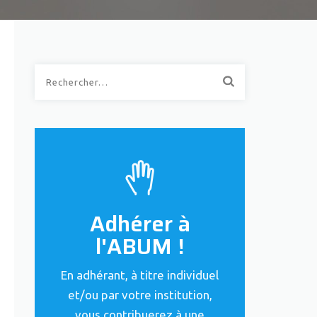
Rechercher :
Adhérer à
l'ABUM !
En adhérant, à titre individuel
et/ou par votre institution,
vous contribuerez à une