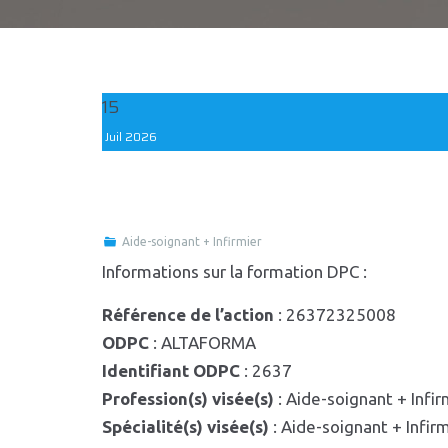
15
Juil
2026
Aide-soignant + Infirmier
Informations sur la formation DPC :
Référence de l’action
: 26372325008
ODPC
: ALTAFORMA
Identifiant ODPC
: 2637
Profession(s) visée(s)
: Aide-soignant + Infir
Spécialité(s) visée(s)
: Aide-soignant + Infir