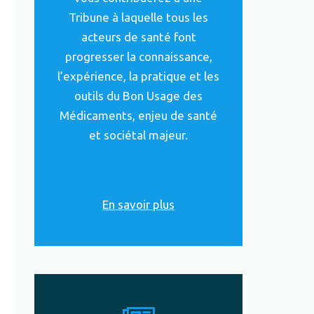
Tribune à laquelle tous les
acteurs de santé font
progresser la connaissance,
l’expérience, la pratique et les
outils du Bon Usage des
Médicaments, enjeu de santé
et sociétal majeur.
En savoir plus