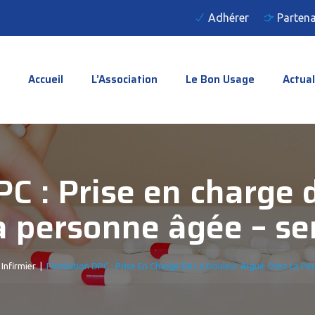
Adhérer
Partena
Accueil
L’Association
Le Bon Usage
Actual
C : Prise en charge 
a personne âgée – sen
Infirmier
|
Formation DPC : Prise En Charge De La Douleur Aiguë Chez La Per