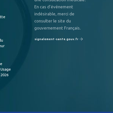
En cas d’événement
indésirable, merci de
utte
consulter le site du
gouvernement Français.
signalement-sante.gouv.fr
du
eur
de
n Usage
 2026