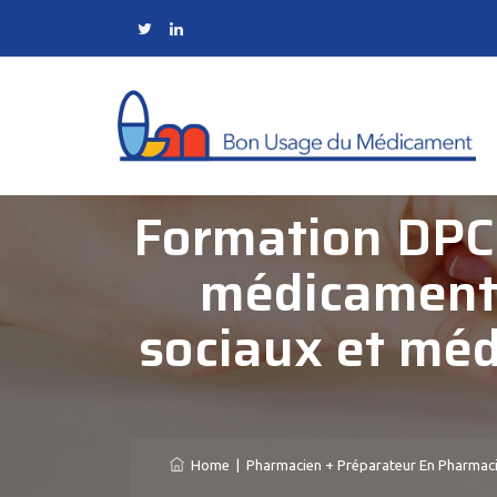
Formation DPC :
médicament 
sociaux et méd
Home
|
Pharmacien + Préparateur En Pharmac