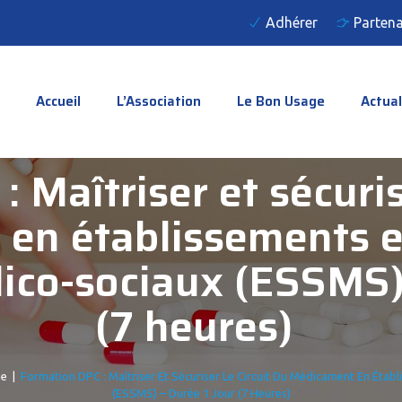
Adhérer
Partena
Accueil
L’Association
Le Bon Usage
Actual
 Maîtriser et sécurise
en établissements et
ico-sociaux (ESSMS) 
(7 heures)
ie
|
Formation DPC : Maîtriser Et Sécuriser Le Circuit Du Médicament En Étab
(ESSMS) – Durée 1 Jour (7 Heures)