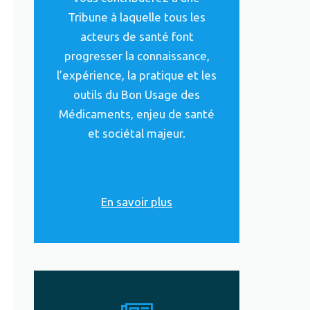
Tribune à laquelle tous les
acteurs de santé font
progresser la connaissance,
l’expérience, la pratique et les
outils du Bon Usage des
Médicaments, enjeu de santé
et sociétal majeur.
En savoir plus