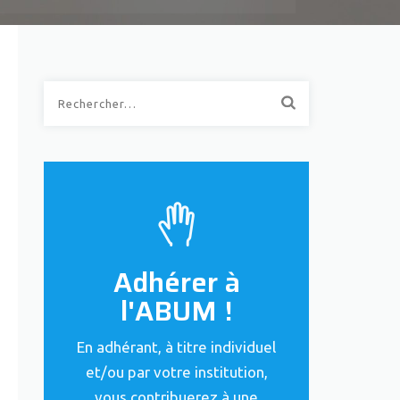
Rechercher :
Adhérer à
l'ABUM !
En adhérant, à titre individuel
et/ou par votre institution,
vous contribuerez à une