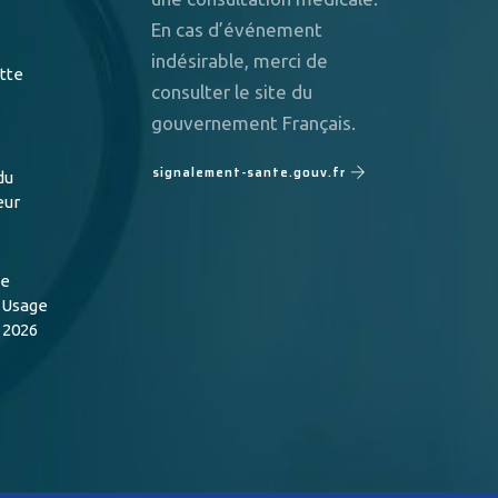
En cas d’événement
indésirable, merci de
utte
consulter le site du
gouvernement Français.
signalement-sante.gouv.fr
du
eur
de
n Usage
 2026