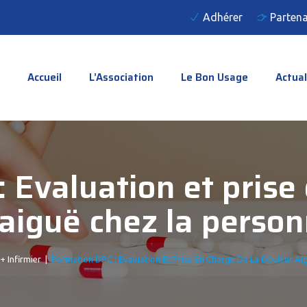
Adhérer
Partena
Accueil
L’Association
Le Bon Usage
Actual
 Evaluation et prise 
aiguë chez la perso
+ Infirmier
|
Formation DPC : Evaluation Et Prise En Charge De La Douleur A