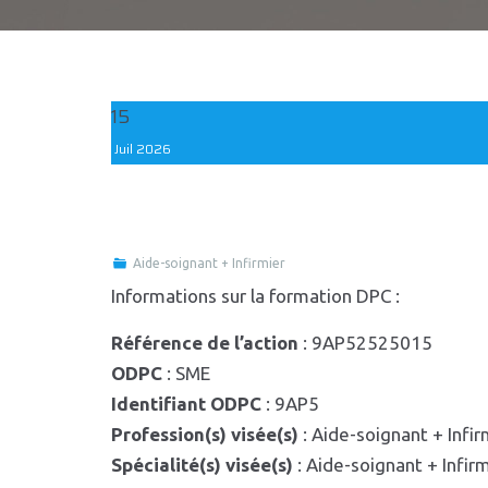
15
Juil
2026
Aide-soignant + Infirmier
Informations sur la formation DPC :
Référence de l’action
: 9AP52525015
ODPC
: SME
Identifiant ODPC
: 9AP5
Profession(s) visée(s)
: Aide-soignant + Infir
Spécialité(s) visée(s)
: Aide-soignant + Infir