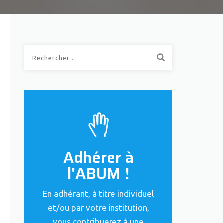
Rechercher :
Adhérer à
l'ABUM !
En adhérant, à titre individuel
et/ou par votre institution,
vous contribuerez à une