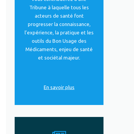
Tribune à laquelle tous les
acteurs de santé font
progresser la connaissance,
l’expérience, la pratique et les
outils du Bon Usage des
Médicaments, enjeu de santé
et sociétal majeur.
En savoir plus