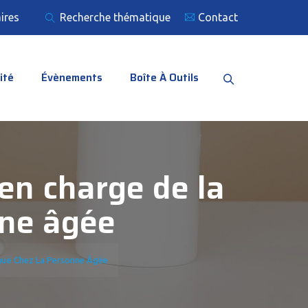
ires
Recherche thématique
Contact
ité
Évènements
Boîte À Outils
en charge de la
nne âgée
iguë Chez La Personne Âgée