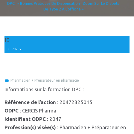
DPC : « Bonnes Pratiques De Dispensation : Zoom Sur Le Diabète
De Type 2 À L’officine »
15
Juil
2026
Pharmacien + Préparateur en pharmacie
Informations sur la formation DPC :
Référence de l’action
: 20472325015
ODPC
: CERCIS Pharma
Identifiant ODPC
: 2047
Profession(s) visée(s)
: Pharmacien + Préparateur en